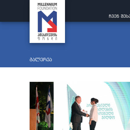
ᲩᲕᲔᲜ ᲨᲔᲡ
გალერეა