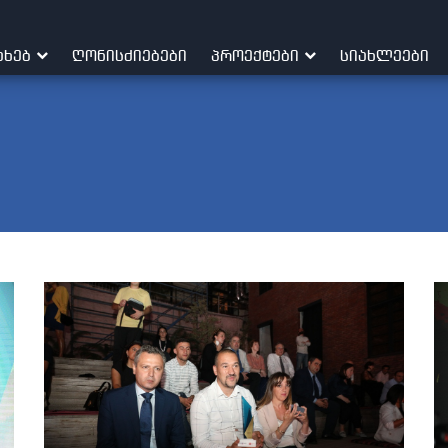
ᲐᲮᲔᲑ
ᲦᲝᲜᲘᲡᲫᲘᲔᲑᲔᲑᲘ
ᲞᲠᲝᲔᲥᲢᲔᲑᲘ
ᲡᲘᲐᲮᲚᲔᲔᲑᲘ