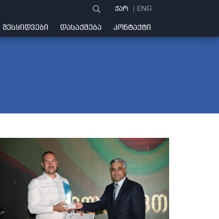
ქარ
ENG
ᲨᲔᲡᲧᲘᲓᲕᲔᲑᲘ
ᲓᲐᲡᲐᲥᲛᲔᲑᲐ
ᲙᲝᲜᲢᲐᲥᲢᲘ