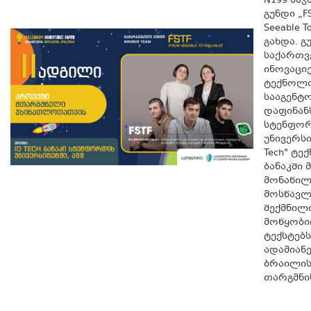
N199 სა
გუნდი „FS
Seeable To
გახდა. გ
საქართ
ინოვაციე
ტექნოლო
სააგენტო
დაფინან
სტენფო
უნივერსი
Tech" ტ
ბანაკში 
მონაწილ
მოსწავლ
შექმნილ
მოწყობი
ტექსტებ
ადამიან
ბრაილის
თარგმნი