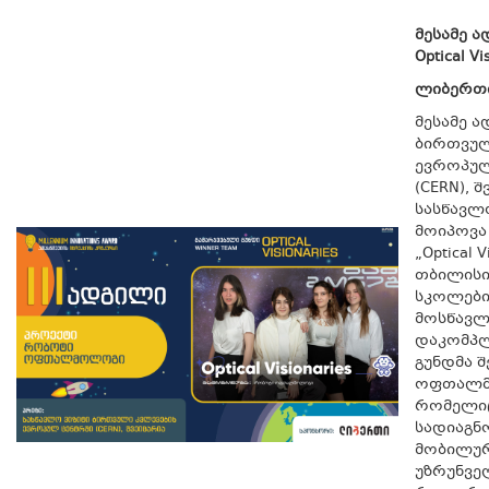
მესამე ა
Optical Vi
ლიბერთი
მესამე 
ბირთვულ
ევროპულ
(CERN), 
სასწავლ
მოიპოვა
„Optical V
თბილისი
სკოლები
მოსწავლ
დაკომპ
გუნდმა 
ოფთალმ
რომელიც
სადიაგნ
მობილურ
უზრუნვ