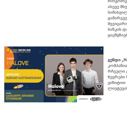
როგორც 
ასევე მ
სიმახვილ
გამარჯვ
შვეიცარ
ბანკის 
გაემგზავ
გუნდი „H
კომპანია
რჩეული 
წევრები
ვიზიტით 
ლიეტუვას