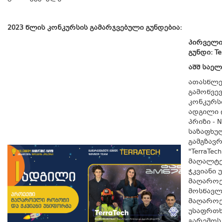
2023 წლის კონკურსის გამარჯვებული გუნდებია:
პირველი
გუნდი:
Te
აშშ საე
ათასწლ
გამოწვევ
კონკურს
ადგილი 
პრიზი - 
საზაფხუ
გამგზავრ
"TerraTec
მაღალტ
ჭკვიანი
მაღარო
მოსწავლ
მაღაროე
უსაფრთხ
გარემოს