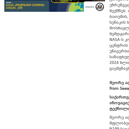
უზრუნვ
შექმნეს.
ბათუმის,
სენაკის
მოსწავლ
შემდგარი
NASA-ს 
ცენტრის
უნივერს
საზაფხუ
2024 წლ
გაემგზავ
მეორე ა
From Seea
საქართ
ინოვაციე
ტექნოლო
მეორე ა
მფლობე