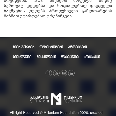
მოვიყვანთ „SOS ბავშვთა სოფელს“ სადაც
სუროგატ დედებსა და სოციალურად დაუცველი
ბავშვების დედებს პროფესიული განვითარების
მიზნით უტარდებათ ტრენინგები.
ჩვენ შესახებ
ღონისძიებები
პროექტები
სიახლეები
შესყიდვები
დასაქმება
კონტაქტი
All right Reserved © Millenium Foundation 2026. created